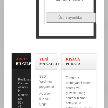
Ürün ayrıntıları
ADRES
YENI
KISACA
BILGILERI
MAKALELER
PCDATA..
SSD
Firmamız
Resitpasa
Yardımcı
profesyonel teknik
Caddesi
programlar
Altıntas
destek ve
İs
güvenilir satış
AVM'ler
Merkezi
sonrası hizmet
için Acil
No :
55 /
anlayışı ile
Çağrı
41