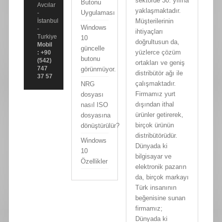
sektörde 30. yılına
Butonu
Avcılar
yaklaşmaktadır.
Uygulaması
-
Müşterilerinin
İstanbul
Windows
-
ihtiyaçları
Turkiye
10
doğrultusun da,
Mobil
güncelle
yüzlerce çözüm
: +90
butonu
(542)
ortakları ve geniş
747
görünmüyor.
distribütör ağı ile
37 57
çalışmaktadır.
NRG
Firmamız yurt
dosyası
dışından ithal
nasıl ISO
ürünler getirerek,
dosyasına
birçok ürünün
dönüştürülür?
distribütörüdür.
Windows
Dünyada ki
10
bilgisayar ve
Özellikler
elektronik pazarın
da, birçok markayı
Türk insanının
beğenisine sunan
firmamız;
Dünyada ki