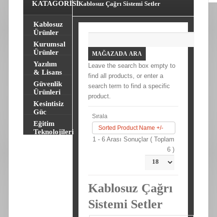
KATAGORISI
Kablosuz Çağrı Sistemi Setler
Kablosuz
Ürünler
Kurumsal
Ürünler
Yazılım
Leave the search box empty to
& Lisans
find all products, or enter a
Güvenlik
search term to find a specific
Ürünleri
product.
Kesintisiz
Güç
Sırala
Kaynakları
Eğitim
Sorted Product Name +/-
Teknolojileri
1 - 6 Arası Sonuçlar ( Toplam
6 )
Kablosuz Çağrı
Sistemi Setler