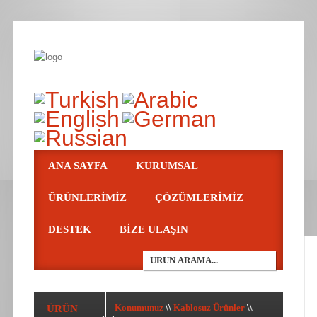
ANA SAYFA
KURUMSAL
ÜRÜNLERIMIZ
ÇÖZÜMLERIMIZ
DESTEK
BIZE ULAŞIN
ÜRÜN
Konumunuz
\\
Kablosuz Ürünler
\\